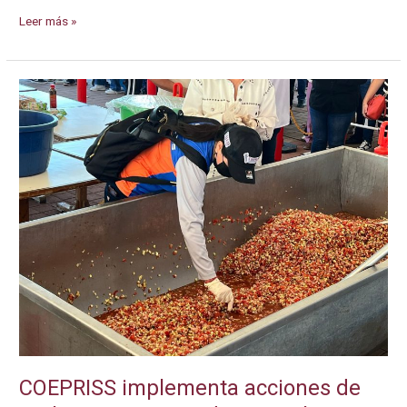
COEPRISS
Leer más »
fortalecerá
la
vigilancia
y
regulación
sanitaria
durante
2026
COEPRISS implementa acciones de