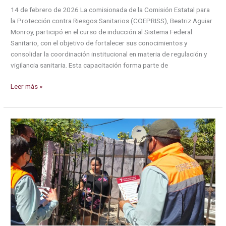
14 de febrero de 2026 La comisionada de la Comisión Estatal para
la Protección contra Riesgos Sanitarios (COEPRISS), Beatriz Aguiar
Monroy, participó en el curso de inducción al Sistema Federal
Sanitario, con el objetivo de fortalecer sus conocimientos y
consolidar la coordinación institucional en materia de regulación y
vigilancia sanitaria. Esta capacitación forma parte de
Comisionada
Leer más »
de
COEPRISS
participa
en
curso
de
inducción
al
Sistema
Federal
Sanitario