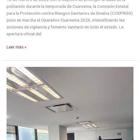
población durante la temporada de Cuaresma, la Comisión Estatal
para la Protección contra Riesgos Sanitarios de Sinaloa (COEPRISS)
puso en marcha el Operativo Cuaresma 2026, intensificando las
acciones de vigilancia y fomento sanitario en todo el estado. La
apertura oficial del
COEPRISS
Leer más »
pone
en
marcha
el
Operativo
Cuaresma
2026
en
todo
el
estado