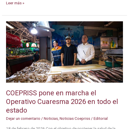
COEPRISS
Leer más »
realiza
vigilancia
sanitaria
durante
la
Feria
del
Chicharrón
en
Navolato
COEPRISS pone en marcha el
Operativo Cuaresma 2026 en todo el
estado
Dejar un comentario
/
Noticias
,
Noticias Coepriss
/
Editorial
18 de febrero de 2026 Con el objetivo de proteger la salud de la